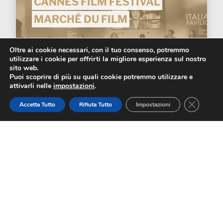
CANNES FILM FESTIVAL
MARCHÉ DU FILM
Oltre ai cookie necessari, con il tuo consenso, potremmo
utilizzare i cookie per offrirti la migliore esperienza sul nostro
sito web.
Puoi scoprire di più su quali cookie potremmo utilizzare e
attivarli nelle
impostazioni
.
Close GD
Scopri di più
Accetta Tutto
Rifiuta Tutto
Impostazioni
MOSTRA INTERNAZIONALE
D'ARTE CINEMATOGRAFICA DI
VENEZIA